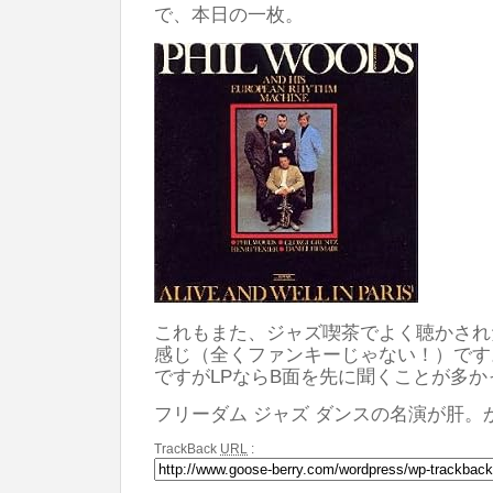
で、本日の一枚。
これもまた、ジャズ喫茶でよく聴かされ
感じ（全くファンキーじゃない！）です
ですがLPならB面を先に聞くことが多か
フリーダム ジャズ ダンスの名演が肝。
TrackBack
URL
: