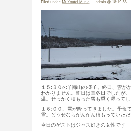
Filed under:
Mt.Youtei
,
Music
— admin @ 18:19:56
１５:３０の羊蹄山の様子。終日、雲が
わかりません。昨日は真冬日でしたが、
温。せっかく積もった雪も重く湿ってし
１６:００。雪が降ってきました。予報
雪。どうせならがんがん積もっていただ
今日のゲストはジャズ好きの女性です。