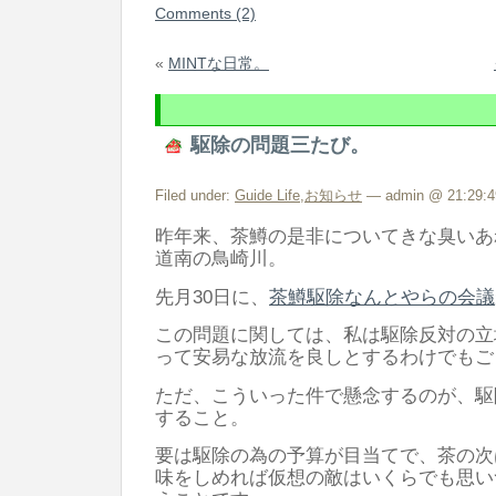
Comments (2)
«
MINTな日常。
駆除の問題三たび。
Filed under:
Guide Life
,
お知らせ
— admin @ 21:29:4
昨年来、茶鱒の是非についてきな臭いあ
道南の鳥崎川。
先月30日に、
茶鱒駆除なんとやらの会議
この問題に関しては、私は駆除反対の立
って安易な放流を良しとするわけでもご
ただ、こういった件で懸念するのが、駆
すること。
要は駆除の為の予算が目当てで、茶の次
味をしめれば仮想の敵はいくらでも思い