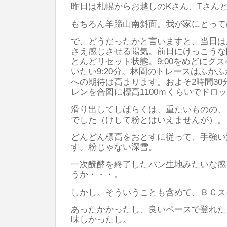
昨日は札幌からお越しのKさん、Tさんと
もちろん羊蹄山南斜面。我が家にとって
で、どうだったかと言いますと、当日は
さえ感じさせる陽気。前日にけっこうな
とんどリセット状態。9:00をめどにグ
いたい9:20分。林間のトレースはふか
への期待は高まります。およそ2時間30
レンを合図に標高1100ｍくらいでドロ
滑り出してしばらくは、重たいものの、
でした（けして粉とはいえませんが）。
どんどん標高をおとすに従って、手強い
す。粉じゃない深雪。
一次醗酵を終了したパン生地みたいな感
うか・・・。
しかし。そういうことも含めて、ＢＣス
あったかかったし、良いペースで登れた
味しかったし。