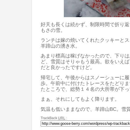
好天も長くは続かず、制限時間で折り返
もさの雪。
ランチは嫁の焼いてくれたクッキーとス
羊蹄山の湧き水。
あまり標高は稼げなかったので、下りは
ど、雪質はそりゃもう最高。欲をいえば
だと良かったですけど。
帰宅して、午後からはスノーシューに履
歩。午前中に付けたトレースをたどりま
たところで、総勢１４名の大所帯が下っ
まぁ、それにしてもよく降ります。
気温も低いままなので、羊蹄山BC。雪
TrackBack
URL
: