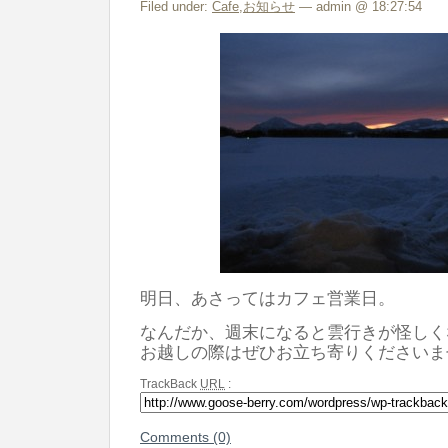
Filed under:
Cafe
,
お知らせ
— admin @ 18:27:54
明日、あさってはカフェ営業日。
なんだか、週末になると雲行きが怪しく
お越しの際はぜひお立ち寄りくださいま
TrackBack
URL
:
Comments (0)