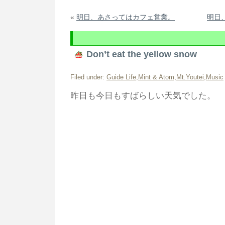
«
明日、あさってはカフェ営業。
明日
Don’t eat the yellow snow
Filed under:
Guide Life
,
Mint & Atom
,
Mt.Youtei
,
Music
昨日も今日もすばらしい天気でした。