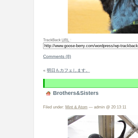
TrackBack
URL
:
Comments (8)
«
明日もカフェします。
Brothers&Sisters
Filed under:
Mint & Atom
— admin @ 20:13:11