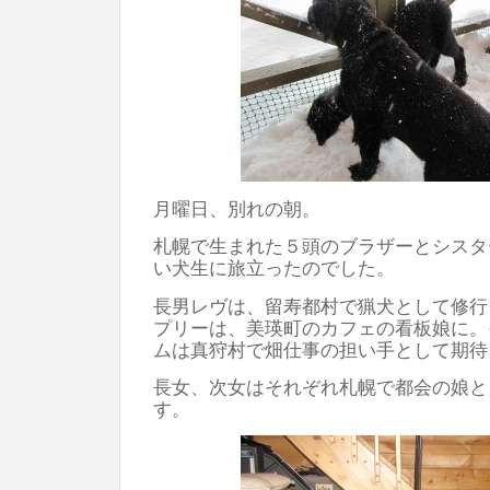
月曜日、別れの朝。
札幌で生まれた５頭のブラザーとシスタ
い犬生に旅立ったのでした。
長男レヴは、留寿都村で猟犬として修行
プリーは、美瑛町のカフェの看板娘に。
ムは真狩村で畑仕事の担い手として期待
長女、次女はそれぞれ札幌で都会の娘と
す。