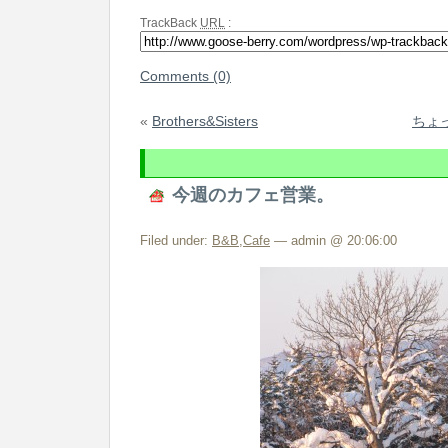
TrackBack
URL
:
Comments (0)
«
Brothers&Sisters
ちょ
今週のカフェ営業。
Filed under:
B&B
,
Cafe
— admin @ 20:06:00